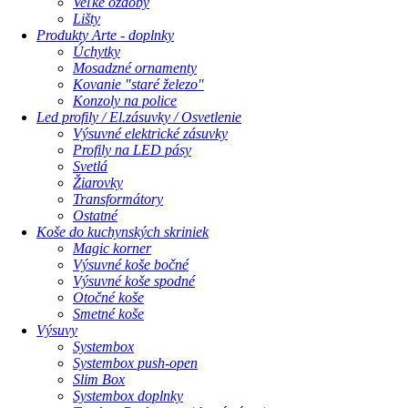
Veľké ozdoby
Lišty
Produkty Arte - doplnky
Úchytky
Mosadzné ornamenty
Kovanie "staré železo"
Konzoly na police
Led profily / El.zásuvky / Osvetlenie
Výsuvné elektrické zásuvky
Profily na LED pásy
Svetlá
Žiarovky
Transformátory
Ostatné
Koše do kuchynských skriniek
Magic korner
Výsuvné koše bočné
Výsuvné koše spodné
Otočné koše
Smetné koše
Výsuvy
Systembox
Systembox push-open
Slim Box
Systembox doplnky