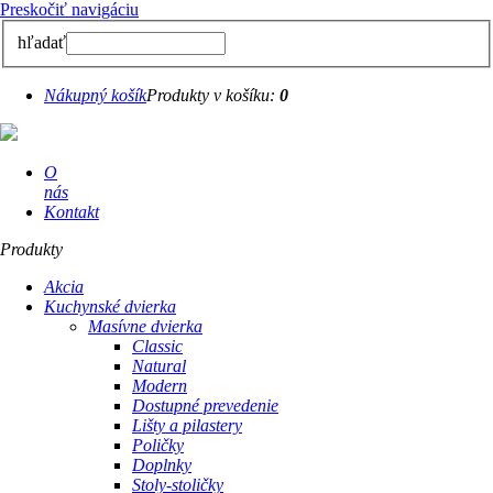
Preskočiť navigáciu
hľadať
Nákupný košík
Produkty v košíku:
0
O
nás
Kontakt
Produkty
Akcia
Kuchynské dvierka
Masívne dvierka
Classic
Natural
Modern
Dostupné prevedenie
Lišty a pilastery
Poličky
Doplnky
Stoly-stoličky