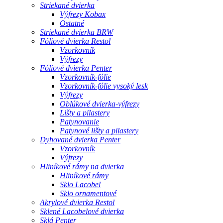
Striekané dvierka
Výfrezy Kobax
Ostatné
Striekané dvierka BRW
Fóliové dvierka Restol
Vzorkovník
Výfrezy
Fóliové dvierka Penter
Vzorkovník-fólie
Vzorkovník-fólie vysoký lesk
Výfrezy
Oblúkové dvierka-výfrezy
Lišty a pilastery
Patynovanie
Patynové lišty a pilastery
Dyhované dvierka Penter
Vzorkovník
Výfrezy
Hliníkové rámy na dvierka
Hliníkové rámy
Sklo Lacobel
Sklo ornamentové
Akrylové dvierka Restol
Sklené Lacobelové dvierka
Sklá Penter