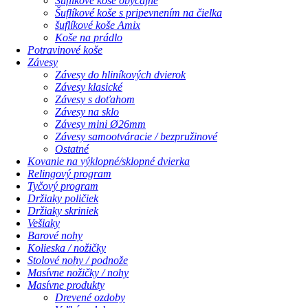
Šuflíkové koše obyčajné
Šuflíkové koše s pripevnením na čielka
šuflíkové koše Amix
Koše na prádlo
Potravinové koše
Závesy
Závesy do hliníkových dvierok
Závesy klasické
Závesy s doťahom
Závesy na sklo
Závesy mini Ø26mm
Závesy samootváracie / bezpružinové
Ostatné
Kovanie na výklopné/sklopné dvierka
Relingový program
Tyčový program
Držiaky poličiek
Držiaky skriniek
Vešiaky
Barové nohy
Kolieska / nožičky
Stolové nohy / podnože
Masívne nožičky / nohy
Masívne produkty
Drevené ozdoby