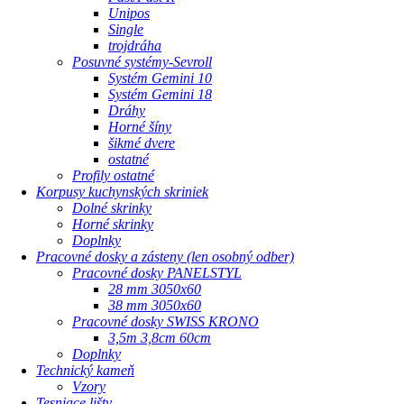
Unipos
Single
trojdráha
Posuvné systémy-Sevroll
Systém Gemini 10
Systém Gemini 18
Dráhy
Horné šíny
šikmé dvere
ostatné
Profily ostatné
Korpusy kuchynských skriniek
Dolné skrinky
Horné skrinky
Doplnky
Pracovné dosky a zásteny (len osobný odber)
Pracovné dosky PANELSTYL
28 mm 3050x60
38 mm 3050x60
Pracovné dosky SWISS KRONO
3,5m 3,8cm 60cm
Doplnky
Technický kameň
Vzory
Tesniace lišty