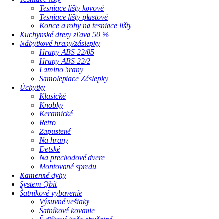
Tesniace lišty kovové
Tesniace lišty plastové
Konce a rohy na tesniace lišty
Kuchynské drezy zľava 50 %
Nábytkové hrany/záslepky
Hrany ABS 22/05
Hrany ABS 22/2
Lamino hrany
Samolepiace Záslepky
Úchytky
Klasické
Knobky
Keramické
Retro
Zapustené
Na hrany
Detské
Na prechodové dvere
Montované spredu
Kamenné dyhy
System Qbit
Šatníkové vybavenie
Výsuvné vešiaky
Šatníkové kovanie