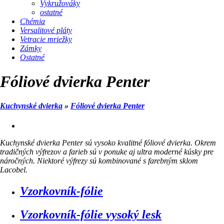
Vykružováky
ostatné
Chémia
Versalitové pláty
Vetracie mriežky
Zámky
Ostatné
Fóliové dvierka Penter
Kuchynské dvierka
»
Fóliové dvierka Penter
Kuchynské dvierka Penter sú vysoko kvalitné fóliové dvierka. Okrem
tradičných výfrezov a farieb sú v ponuke aj ultra moderné kúsky pre
náročných. Niektoré výfrezy sú kombinované s farebným sklom
Lacobel.
Vzorkovník-fólie
Vzorkovník-fólie vysoký lesk