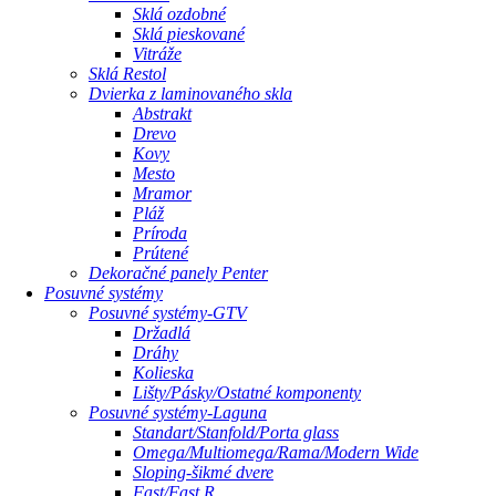
Sklá ozdobné
Sklá pieskované
Vitráže
Sklá Restol
Dvierka z laminovaného skla
Abstrakt
Drevo
Kovy
Mesto
Mramor
Pláž
Príroda
Prútené
Dekoračné panely Penter
Posuvné systémy
Posuvné systémy-GTV
Držadlá
Dráhy
Kolieska
Lišty/Pásky/Ostatné komponenty
Posuvné systémy-Laguna
Standart/Stanfold/Porta glass
Omega/Multiomega/Rama/Modern Wide
Sloping-šikmé dvere
Fast/Fast R