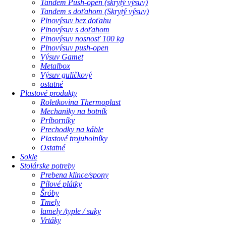
Tandem Push-open (skrytý výsuv)
Tandem s doťahom (Skrytý výsuv)
Plnovýsuv bez doťahu
Plnovýsuv s doťahom
Plnovýsuv nosnosť 100 kg
Plnovýsuv push-open
Výsuv Gamet
Metalbox
Výsuv guličkový
ostatné
Plastové produkty
Roletkovina Thermoplast
Mechaniky na botník
Príborníky
Prechodky na káble
Plastové trojuholníky
Ostatné
Sokle
Stolárske potreby
Prebena klince/spony
Pílové plátky
Šróby
Tmely
lamely /typle / suky
Vrtáky