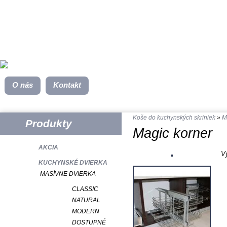
O nás
Kontakt
Koše do kuchynských skriniek
»
M
Produkty
Magic korner
AKCIA
V
KUCHYNSKÉ DVIERKA
MASÍVNE DVIERKA
CLASSIC
NATURAL
MODERN
DOSTUPNÉ