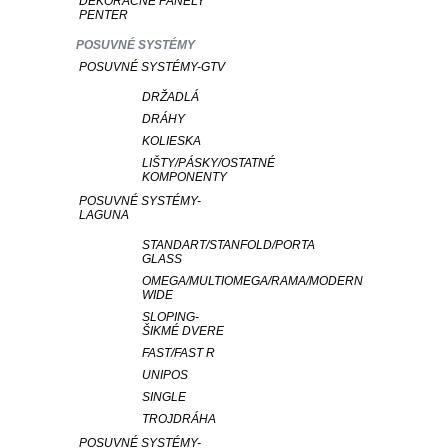
DEKORAČNÉ PANELY
PENTER
POSUVNÉ SYSTÉMY
POSUVNÉ SYSTÉMY-GTV
DRŽADLÁ
DRÁHY
KOLIESKA
LIŠTY/PÁSKY/OSTATNÉ
KOMPONENTY
POSUVNÉ SYSTÉMY-
LAGUNA
STANDART/STANFOLD/PORTA
GLASS
OMEGA/MULTIOMEGA/RAMA/MODERN
WIDE
SLOPING-
ŠIKMÉ DVERE
FAST/FAST R
UNIPOS
SINGLE
TROJDRÁHA
POSUVNÉ SYSTÉMY-