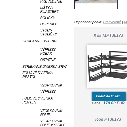
PREVEDENIE
LIŠTY A
PILASTERY
POLIČKY
Usporiadať podľa:
Predvolené
|
M
DOPLNKY
STOLY-
STOLIČKY
Koš MPTJ017J
STRIEKANÉ DVIERKA
VÝFREZY
KOBAX
OSTATNÉ
STRIEKANÉ DVIERKA BRW
FÓLIOVÉ DVIERKA
RESTOL
VZORKOVNÍK
VÝFREZY
Pridať do košíka
FÓLIOVÉ DVIERKA
PENTER
170.00
EUR
Cena:
VZORKOVNÍK-
FÓLIE
Koš PTJ017J
VZORKOVNÍK-
FÓLIE VYSOKÝ