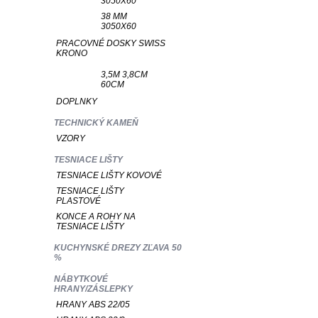
3050X60
38 MM
3050X60
PRACOVNÉ DOSKY SWISS
KRONO
3,5M 3,8CM
60CM
DOPLNKY
TECHNICKÝ KAMEŇ
VZORY
TESNIACE LIŠTY
TESNIACE LIŠTY KOVOVÉ
TESNIACE LIŠTY
PLASTOVÉ
KONCE A ROHY NA
TESNIACE LIŠTY
KUCHYNSKÉ DREZY ZĽAVA 50
%
NÁBYTKOVÉ
HRANY/ZÁSLEPKY
HRANY ABS 22/05