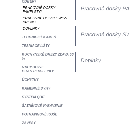
ODBER)
Pracovné dosky 
PRACOVNÉ DOSKY
PANELSTYL
PRACOVNÉ DOSKY SWISS
KRONO
DOPLNKY
Pracovné dosky 
TECHNICKÝ KAMEŇ
TESNIACE LIŠTY
KUCHYNSKÉ DREZY ZĽAVA 50
%
Doplnky
NÁBYTKOVÉ
HRANY/ZÁSLEPKY
ÚCHYTKY
KAMENNÉ DYHY
SYSTEM QBIT
ŠATNÍKOVÉ VYBAVENIE
POTRAVINOVÉ KOŠE
ZÁVESY