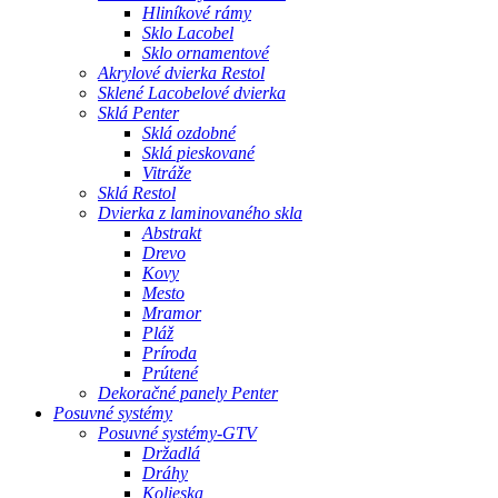
Hliníkové rámy
Sklo Lacobel
Sklo ornamentové
Akrylové dvierka Restol
Sklené Lacobelové dvierka
Sklá Penter
Sklá ozdobné
Sklá pieskované
Vitráže
Sklá Restol
Dvierka z laminovaného skla
Abstrakt
Drevo
Kovy
Mesto
Mramor
Pláž
Príroda
Prútené
Dekoračné panely Penter
Posuvné systémy
Posuvné systémy-GTV
Držadlá
Dráhy
Kolieska