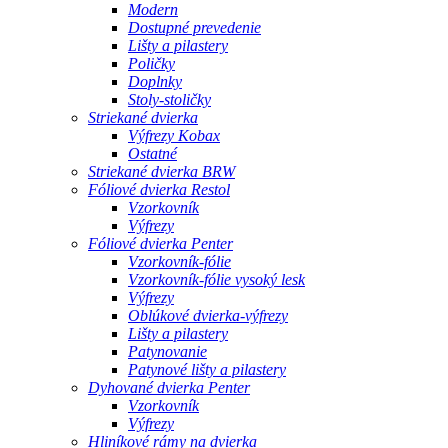
Modern
Dostupné prevedenie
Lišty a pilastery
Poličky
Doplnky
Stoly-stoličky
Striekané dvierka
Výfrezy Kobax
Ostatné
Striekané dvierka BRW
Fóliové dvierka Restol
Vzorkovník
Výfrezy
Fóliové dvierka Penter
Vzorkovník-fólie
Vzorkovník-fólie vysoký lesk
Výfrezy
Oblúkové dvierka-výfrezy
Lišty a pilastery
Patynovanie
Patynové lišty a pilastery
Dyhované dvierka Penter
Vzorkovník
Výfrezy
Hliníkové rámy na dvierka