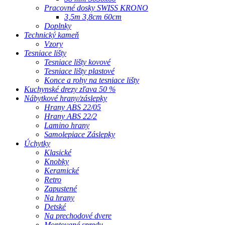
Pracovné dosky SWISS KRONO
3,5m 3,8cm 60cm
Doplnky
Technický kameň
Vzory
Tesniace lišty
Tesniace lišty kovové
Tesniace lišty plastové
Konce a rohy na tesniace lišty
Kuchynské drezy zľava 50 %
Nábytkové hrany/záslepky
Hrany ABS 22/05
Hrany ABS 22/2
Lamino hrany
Samolepiace Záslepky
Úchytky
Klasické
Knobky
Keramické
Retro
Zapustené
Na hrany
Detské
Na prechodové dvere
Montované spredu