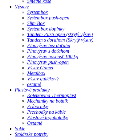
Smetné koše
Výsuvy
Systembox
Systembox push-open
Slim Box
Systembox doplnky
Tandem Push-open (skrytý výsuv)
Tandem s doťahom (Skrytý výsuv)
Plnovýsuv bez doťahu
Plnovýsuv s doťahom
Plnovýsuv nosnosť 100 kg
Plnovýsuv push-open
Výsuv Gamet
Metalbox
Výsuv guličkový
ostatné
Plastové produkty
Roletkovina Thermoplast
Mechaniky na botník
Príborníky
Prechodky na káble
Plastové trojuholníky
Ostatné
Sokle
Stolárske potreby