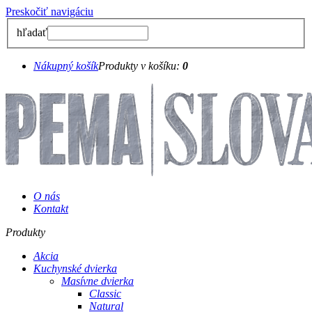
Preskočiť navigáciu
hľadať
Nákupný košík
Produkty v košíku:
0
O nás
Kontakt
Produkty
Akcia
Kuchynské dvierka
Masívne dvierka
Classic
Natural