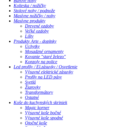
Barové nohy
Kolieska / nožičky
Stolové nohy / podnože
Masívne nožičky / nohy
Masívne produkty
Drevené ozdoby
Veľké ozdoby
Lišty
Produkty Arte - doplnky
Úchytky
Mosadzné ornamenty
Kovanie "staré železo"
Konzoly na police
Led profily / El.zásuvky / Osvetlenie
Výsuvné elektrické zásuvky
Profily na LED pásy
Svetlá
Žiarovky
Transformátory
Ostatné
Koše do kuchynských skriniek
Magic korner
Výsuvné koše bočné
Výsuvné koše spodné
Otočné koše