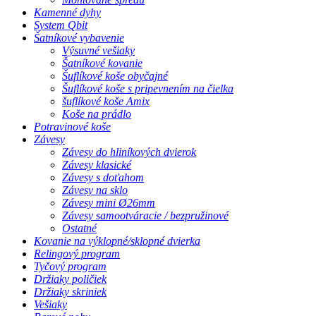
Kamenné dyhy
System Qbit
Šatníkové vybavenie
Výsuvné vešiaky
Šatníkové kovanie
Šuflíkové koše obyčajné
Šuflíkové koše s pripevnením na čielka
šuflíkové koše Amix
Koše na prádlo
Potravinové koše
Závesy
Závesy do hliníkových dvierok
Závesy klasické
Závesy s doťahom
Závesy na sklo
Závesy mini Ø26mm
Závesy samootváracie / bezpružinové
Ostatné
Kovanie na výklopné/sklopné dvierka
Relingový program
Tyčový program
Držiaky poličiek
Držiaky skriniek
Vešiaky