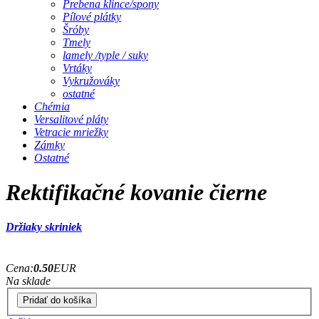
Prebena klince/spony
Pílové plátky
Šróby
Tmely
lamely /typle / suky
Vrtáky
Vykružováky
ostatné
Chémia
Versalitové pláty
Vetracie mriežky
Zámky
Ostatné
Rektifikačné kovanie čierne
Držiaky skriniek
Cena:
0.50
EUR
Na sklade