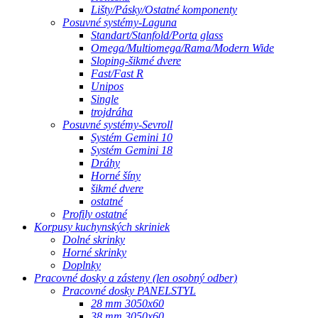
Lišty/Pásky/Ostatné komponenty
Posuvné systémy-Laguna
Standart/Stanfold/Porta glass
Omega/Multiomega/Rama/Modern Wide
Sloping-šikmé dvere
Fast/Fast R
Unipos
Single
trojdráha
Posuvné systémy-Sevroll
Systém Gemini 10
Systém Gemini 18
Dráhy
Horné šíny
šikmé dvere
ostatné
Profily ostatné
Korpusy kuchynských skriniek
Dolné skrinky
Horné skrinky
Doplnky
Pracovné dosky a zásteny (len osobný odber)
Pracovné dosky PANELSTYL
28 mm 3050x60
38 mm 3050x60