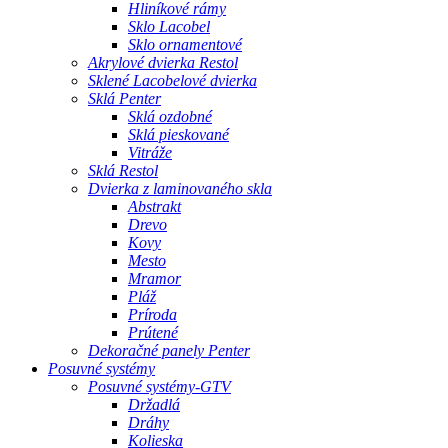
Hliníkové rámy
Sklo Lacobel
Sklo ornamentové
Akrylové dvierka Restol
Sklené Lacobelové dvierka
Sklá Penter
Sklá ozdobné
Sklá pieskované
Vitráže
Sklá Restol
Dvierka z laminovaného skla
Abstrakt
Drevo
Kovy
Mesto
Mramor
Pláž
Príroda
Prútené
Dekoračné panely Penter
Posuvné systémy
Posuvné systémy-GTV
Držadlá
Dráhy
Kolieska