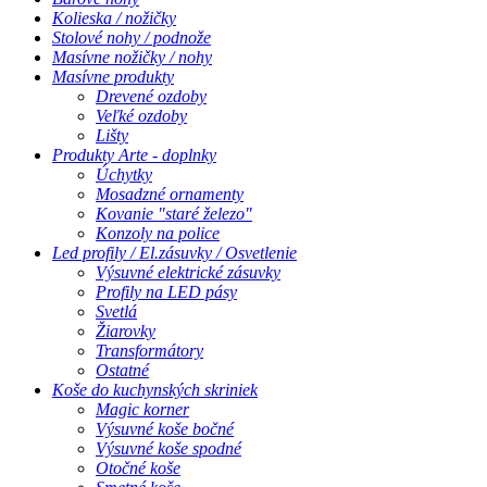
Kolieska / nožičky
Stolové nohy / podnože
Masívne nožičky / nohy
Masívne produkty
Drevené ozdoby
Veľké ozdoby
Lišty
Produkty Arte - doplnky
Úchytky
Mosadzné ornamenty
Kovanie "staré železo"
Konzoly na police
Led profily / El.zásuvky / Osvetlenie
Výsuvné elektrické zásuvky
Profily na LED pásy
Svetlá
Žiarovky
Transformátory
Ostatné
Koše do kuchynských skriniek
Magic korner
Výsuvné koše bočné
Výsuvné koše spodné
Otočné koše