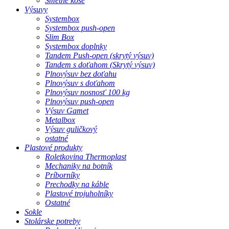
Smetné koše
Výsuvy
Systembox
Systembox push-open
Slim Box
Systembox doplnky
Tandem Push-open (skrytý výsuv)
Tandem s doťahom (Skrytý výsuv)
Plnovýsuv bez doťahu
Plnovýsuv s doťahom
Plnovýsuv nosnosť 100 kg
Plnovýsuv push-open
Výsuv Gamet
Metalbox
Výsuv guličkový
ostatné
Plastové produkty
Roletkovina Thermoplast
Mechaniky na botník
Príborníky
Prechodky na káble
Plastové trojuholníky
Ostatné
Sokle
Stolárske potreby