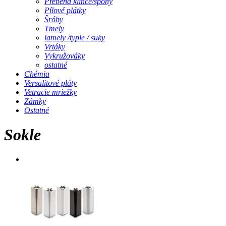
Prebena klince/spony
Pílové plátky
Šróby
Tmely
lamely /typle / suky
Vrtáky
Vykružováky
ostatné
Chémia
Versalitové pláty
Vetracie mriežky
Zámky
Ostatné
Sokle