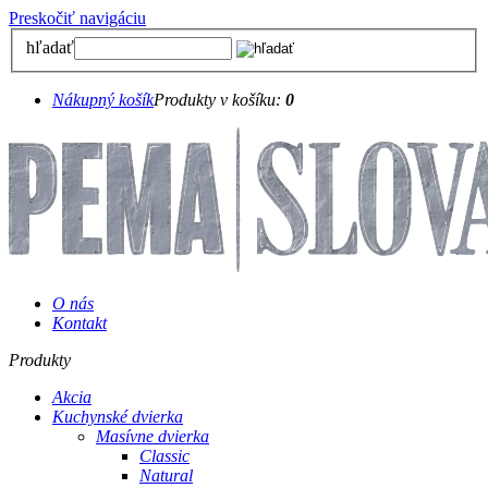
Preskočiť navigáciu
hľadať
Nákupný košík
Produkty v košíku:
0
O nás
Kontakt
Produkty
Akcia
Kuchynské dvierka
Masívne dvierka
Classic
Natural