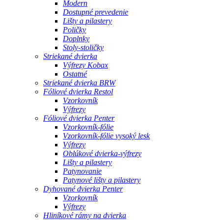
Modern
Dostupné prevedenie
Lišty a pilastery
Poličky
Doplnky
Stoly-stoličky
Striekané dvierka
Výfrezy Kobax
Ostatné
Striekané dvierka BRW
Fóliové dvierka Restol
Vzorkovník
Výfrezy
Fóliové dvierka Penter
Vzorkovník-fólie
Vzorkovník-fólie vysoký lesk
Výfrezy
Oblúkové dvierka-výfrezy
Lišty a pilastery
Patynovanie
Patynové lišty a pilastery
Dyhované dvierka Penter
Vzorkovník
Výfrezy
Hliníkové rámy na dvierka