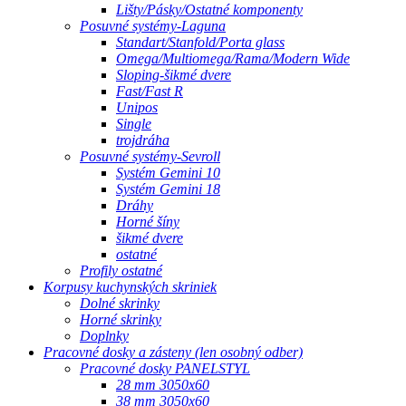
Lišty/Pásky/Ostatné komponenty
Posuvné systémy-Laguna
Standart/Stanfold/Porta glass
Omega/Multiomega/Rama/Modern Wide
Sloping-šikmé dvere
Fast/Fast R
Unipos
Single
trojdráha
Posuvné systémy-Sevroll
Systém Gemini 10
Systém Gemini 18
Dráhy
Horné šíny
šikmé dvere
ostatné
Profily ostatné
Korpusy kuchynských skriniek
Dolné skrinky
Horné skrinky
Doplnky
Pracovné dosky a zásteny (len osobný odber)
Pracovné dosky PANELSTYL
28 mm 3050x60
38 mm 3050x60