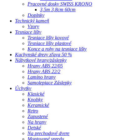
Pracovné dosky SWISS KRONO
3,5m 3,8cm 60cm
Doplnky
Technický kameň
Vzory
Tesniace lišty
Tesniace lišty kovové
Tesniace lišty plastové
Konce a rohy na tesniace lišty
Kuchynské drezy zľava 50 %
Nábytkové hrany/záslepky
Hrany ABS 22/05
Hrany ABS 22/2
Lamino hrany
Samolepiace Záslepky
Úchytky
Klasické
Knobky
Keramické
Retro
Zapustené
Na hrany
Detské
Na prechodové dvere
Montované spredu