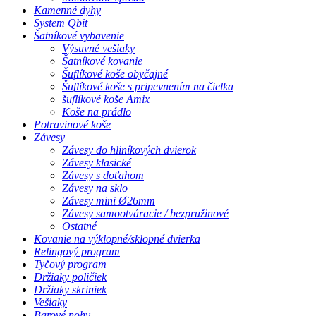
Kamenné dyhy
System Qbit
Šatníkové vybavenie
Výsuvné vešiaky
Šatníkové kovanie
Šuflíkové koše obyčajné
Šuflíkové koše s pripevnením na čielka
šuflíkové koše Amix
Koše na prádlo
Potravinové koše
Závesy
Závesy do hliníkových dvierok
Závesy klasické
Závesy s doťahom
Závesy na sklo
Závesy mini Ø26mm
Závesy samootváracie / bezpružinové
Ostatné
Kovanie na výklopné/sklopné dvierka
Relingový program
Tyčový program
Držiaky poličiek
Držiaky skriniek
Vešiaky
Barové nohy