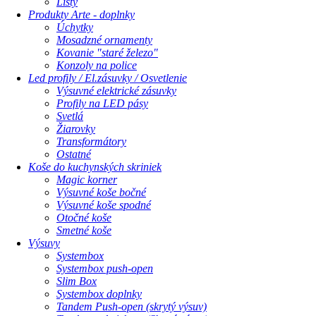
Lišty
Produkty Arte - doplnky
Úchytky
Mosadzné ornamenty
Kovanie "staré železo"
Konzoly na police
Led profily / El.zásuvky / Osvetlenie
Výsuvné elektrické zásuvky
Profily na LED pásy
Svetlá
Žiarovky
Transformátory
Ostatné
Koše do kuchynských skriniek
Magic korner
Výsuvné koše bočné
Výsuvné koše spodné
Otočné koše
Smetné koše
Výsuvy
Systembox
Systembox push-open
Slim Box
Systembox doplnky
Tandem Push-open (skrytý výsuv)