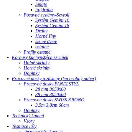
Single
trojdráha
Posuvné systémy-Sevroll
Systém Gemini 10
Systém Gemini 18
Dráhy
Horné šíny
šikmé dvere
ostatné
Profily ostatné
Korpusy kuchynských skriniek
Dolné skrinky
Horné skrinky
Doplnky
Pracovné dosky a zásteny (len osobný odber)
Pracovné dosky PANELSTYL
28 mm 3050x60
38 mm 3050x60
Pracovné dosky SWISS KRONO
3,5m 3,8cm 60cm
Doplnky
Technický kameň
Vzory
Tesniace lišty
Tesniace lišty kovové