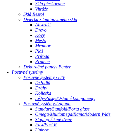
Sklá pieskované
Vitráže
Sklá Restol
Dvierka z laminovaného skla
Abstrakt
Drevo
Kovy
Mesto
Mramor
Pláž
Príroda
Prútené
Dekoračné panely Penter
Posuvné systémy
Posuvné systémy-GTV
Držadlá
Dráhy
Kolieska
Lišty/Pásky/Ostatné komponenty
Posuvné systémy-Laguna
Standart/Stanfold/Porta glass
Omega/Multiomega/Rama/Modern Wide
Sloping-šikmé dvere
Fast/Fast R
Unipos