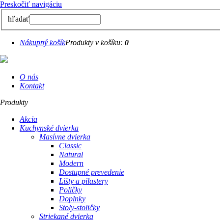
Preskočiť navigáciu
hľadať
Nákupný košík
Produkty v košíku:
0
O nás
Kontakt
Produkty
Akcia
Kuchynské dvierka
Masívne dvierka
Classic
Natural
Modern
Dostupné prevedenie
Lišty a pilastery
Poličky
Doplnky
Stoly-stoličky
Striekané dvierka