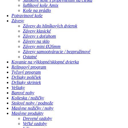
Šuflíkové koše s pripevnením na čielka
šuflíkové koše Amix
Koše na prádlo
Potravinové koše
Závesy
Závesy do hliníkových dvierok
Závesy klasické
Závesy s doťahom
Závesy na sklo
Závesy mini Ø26mm
Závesy samootváracie / bezpružinové
Ostatné
Kovanie na výklopné/sklopné dvierka
Relingový program
Tyčový program
Držiaky poličiek
Držiaky skriniek
Vešiaky
Barové nohy
Kolieska / nožičky
Stolové nohy / podnože
Masívne nožičky / nohy
Masívne produkty
Drevené ozdoby
Veľké ozdoby