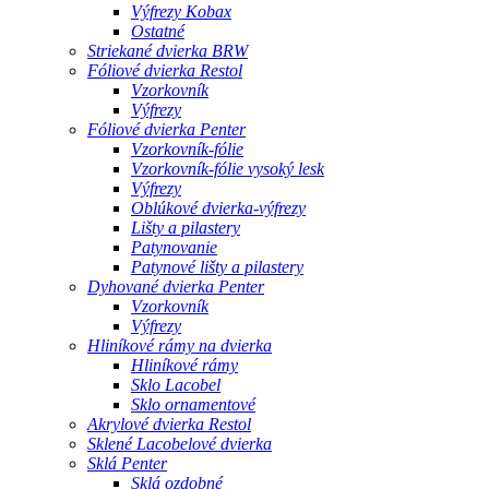
Výfrezy Kobax
Ostatné
Striekané dvierka BRW
Fóliové dvierka Restol
Vzorkovník
Výfrezy
Fóliové dvierka Penter
Vzorkovník-fólie
Vzorkovník-fólie vysoký lesk
Výfrezy
Oblúkové dvierka-výfrezy
Lišty a pilastery
Patynovanie
Patynové lišty a pilastery
Dyhované dvierka Penter
Vzorkovník
Výfrezy
Hliníkové rámy na dvierka
Hliníkové rámy
Sklo Lacobel
Sklo ornamentové
Akrylové dvierka Restol
Sklené Lacobelové dvierka
Sklá Penter
Sklá ozdobné