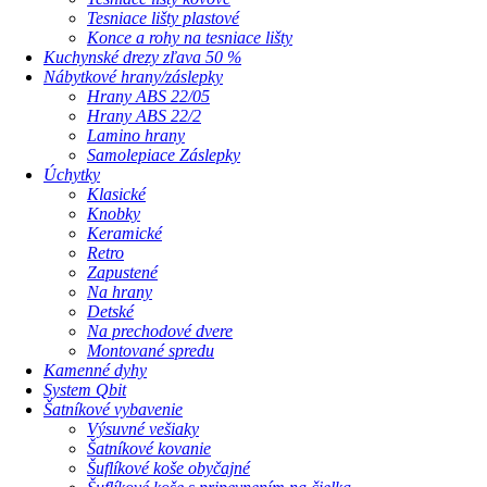
Tesniace lišty plastové
Konce a rohy na tesniace lišty
Kuchynské drezy zľava 50 %
Nábytkové hrany/záslepky
Hrany ABS 22/05
Hrany ABS 22/2
Lamino hrany
Samolepiace Záslepky
Úchytky
Klasické
Knobky
Keramické
Retro
Zapustené
Na hrany
Detské
Na prechodové dvere
Montované spredu
Kamenné dyhy
System Qbit
Šatníkové vybavenie
Výsuvné vešiaky
Šatníkové kovanie
Šuflíkové koše obyčajné