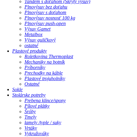
Tandem s doťahom (Skrytý výsuv)
Plnovýsuv bez doťahu
Plnovýsuv s doťahom
Plnovýsuv nosnosť 100 kg
Plnovýsuv push-open
Výsuv Gamet
Metalbox
Výsuv guličkový
ostatné
Plastové produkty
Roletkovina Thermoplast
Mechaniky na botník
Príborníky
Prechodky na káble
Plastové trojuholníky
Ostatné
Sokle
Stolárske potreby
Prebena klince/spony
Pílové plátky
Šróby
Tmely
lamely /typle / suky
Vrtáky
Vykružováky